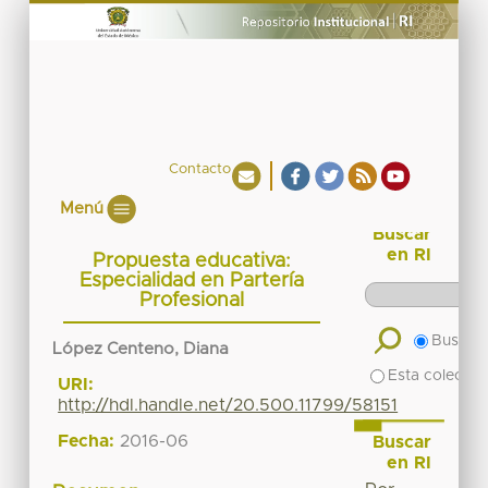
Contacto
Menú
Buscar
en RI
Propuesta educativa:
Especialidad en Partería
Profesional
Buscar 
López Centeno, Diana
Esta colecció
URI:
http://hdl.handle.net/20.500.11799/58151
Fecha:
2016-06
Buscar
en RI