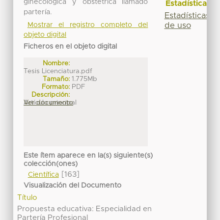
ginecológica y obstétrica llamado
Estadísticas
partería.
Estadísticas
Mostrar el registro completo del
de uso
objeto digital
Ficheros en el objeto digital
Nombre:
Tesis Licenciatura.pdf
Tamaño:
1.775Mb
Formato:
PDF
Descripción:
Artículo principal
Ver documento
Este ítem aparece en la(s) siguiente(s)
colección(ones)
[163]
Científica
Visualización del Documento
Título
Propuesta educativa: Especialidad en
Partería Profesional