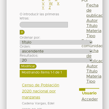
Por
V
W
X
Fecha
Y
Z
de
O introducir las primeras
publicación
letras:
Autor
Título
Materia
Tipo
Ordenar por:
Esta
comunidad
Orden:
Fecha
de
Resultados:
publicación
Autor
Título
Mostrando ítems 1-1 de 1
Materia
Tipo
Censo de Población
2020 nacional por
Usuario
manzanas
Acceder
Cadena Vargas, Edel