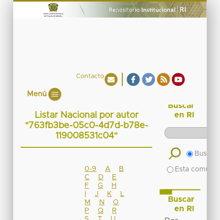
Contacto
Menú
Buscar
Listar Nacional por autor
en RI
"763fb3be-05c0-4d7d-b78e-
119008531c04"
Buscar 
0-9
A
B
Esta comuni
C
D
E
F
G
H
I
J
K
L
Buscar
M
N
O
en RI
P
Q
R
S
T
U