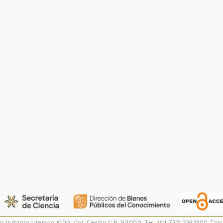
co
Instituto Literario #100. Col. Centro
C.P. 50000. Tel. (01-722) 2262300
Tolu