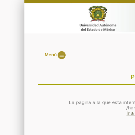
Menú
P
La página a la que está inte
/ha
Ir 