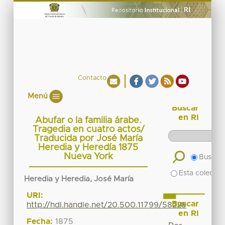
Contacto
Menú
Buscar
en RI
Abufar o la familia árabe.
Tragedia en cuatro actos/
Traducida por José María
Heredia y Heredía 1875
Nueva York
Buscar 
Esta colecció
Heredia y Heredia, José María
URI:
Buscar
http://hdl.handle.net/20.500.11799/58228
en RI
Fecha:
1875