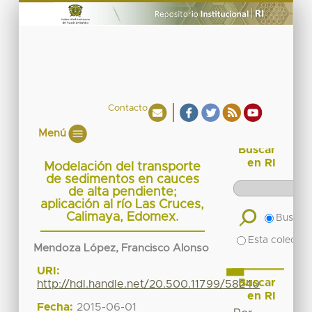
Contacto
Menú
Buscar
en RI
Modelación del transporte
de sedimentos en cauces
de alta pendiente;
aplicación al río Las Cruces,
Calimaya, Edomex.
Buscar 
Esta colecció
Mendoza López, Francisco Alonso
URI:
Buscar
http://hdl.handle.net/20.500.11799/58240
en RI
Fecha:
2015-06-01