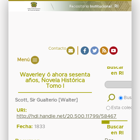
Contacto
Menú
Buscar
en RI
Waverley ó ahora sesenta
años, Novela Histórica
Tomo I
Buscar 
Scott, Sir Gualterio [Walter]
Esta colecció
URI:
http://hdl.handle.net/20.500.11799/58467
Fecha:
1833
Buscar
en RI