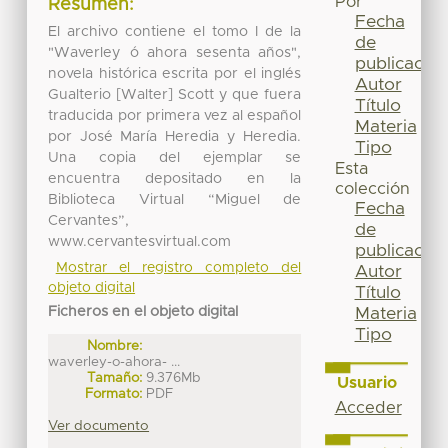
Por
Resumen:
Fecha
El archivo contiene el tomo I de la
de
"Waverley ó ahora sesenta años",
publicación
novela histórica escrita por el inglés
Autor
Gualterio [Walter] Scott y que fuera
Título
traducida por primera vez al español
Materia
por José María Heredia y Heredia.
Tipo
Una copia del ejemplar se
Esta
encuentra depositado en la
colección
Biblioteca Virtual “Miguel de
Fecha
Cervantes”,
de
www.cervantesvirtual.com
publicación
Mostrar el registro completo del
Autor
objeto digital
Título
Ficheros en el objeto digital
Materia
Tipo
Nombre:
waverley-o-ahora- ...
Tamaño:
9.376Mb
Usuario
Formato:
PDF
Acceder
Ver documento