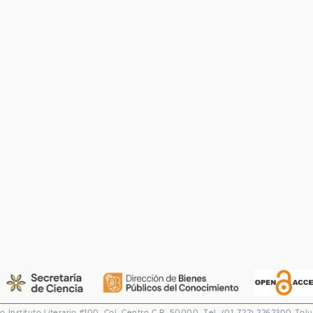
co
Instituto Literario #100. Col. Centro
C.P. 50000. Tel. (01-722) 2262300
Tolu