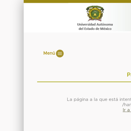
Menú
P
La página a la que está inte
/ha
Ir 