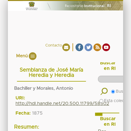
Contacto
Menú
Buscar
en RI
Semblanza de José María
Heredia y Heredia
Bachiller y Morales, Antonio
Buscar 
URI:
Esta colecció
http://hdl.handle.net/20.500.11799/58502
Fecha:
1875
Buscar
en RI
Resumen: