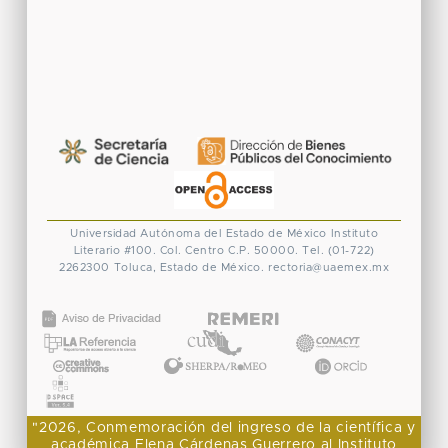
Universidad Autónoma del Estado de México
Instituto
Literario #100. Col. Centro
C.P. 50000. Tel. (01-722)
2262300
Toluca, Estado de México.
rectoria@uaemex.mx
CONACYT
"2026, Conmemoración del ingreso de la científica y
académica Elena Cárdenas Guerrero al Instituto