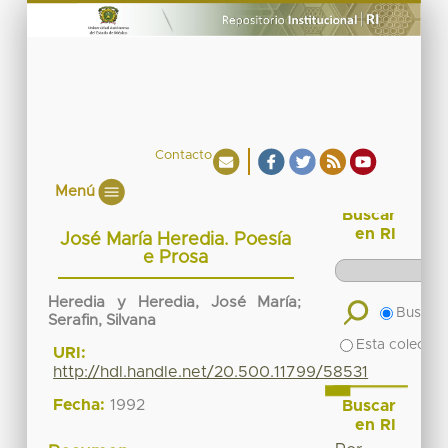
Contacto
Menú
Buscar
en RI
José María Heredia. Poesía
e Prosa
Heredia y Heredia, José María
;
Buscar 
Serafin, Silvana
Esta colecció
URI:
http://hdl.handle.net/20.500.11799/58531
Fecha:
1992
Buscar
en RI