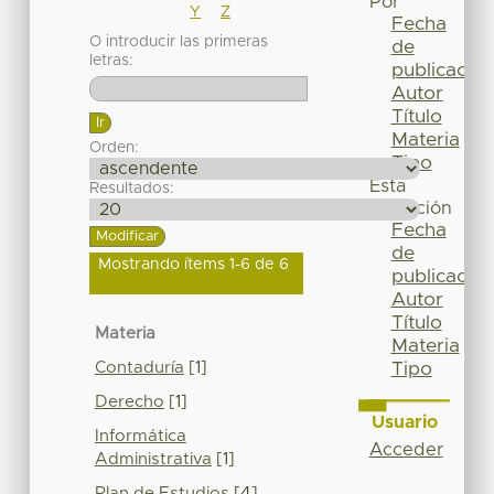
Por
Y
Z
Fecha
O introducir las primeras
de
letras:
publicación
Autor
Título
Materia
Orden:
Tipo
Esta
Resultados:
colección
Fecha
de
Mostrando ítems 1-6 de 6
publicación
Autor
Título
Materia
Materia
Contaduría
[1]
Tipo
Derecho
[1]
Usuario
Informática
Acceder
Administrativa
[1]
Plan de Estudios
[4]