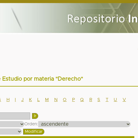
e Estudio por materia "Derecho"
G
H
I
J
K
L
M
N
O
P
Q
R
S
T
U
V
Orden: