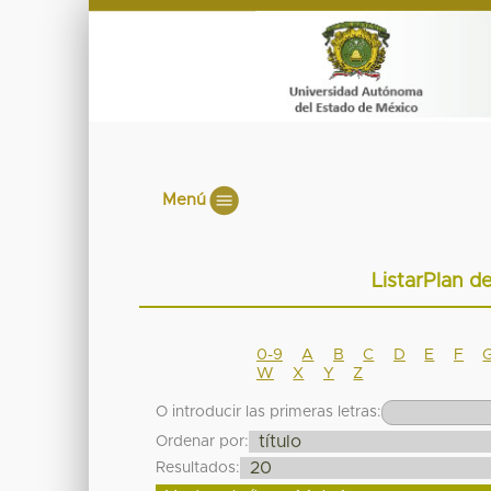
Menú
ListarPlan d
0-9
A
B
C
D
E
F
W
X
Y
Z
O introducir las primeras letras:
Ordenar por:
Resultados: