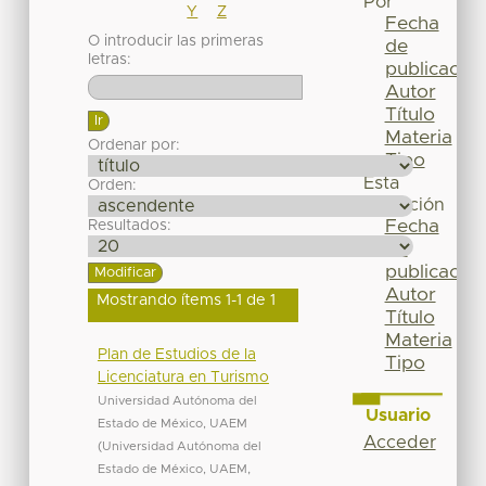
Por
Y
Z
Fecha
O introducir las primeras
de
letras:
publicación
Autor
Título
Materia
Ordenar por:
Tipo
Esta
Orden:
colección
Fecha
Resultados:
de
publicación
Autor
Mostrando ítems 1-1 de 1
Título
Materia
Plan de Estudios de la
Tipo
Licenciatura en Turismo
Universidad Autónoma del
Usuario
Estado de México, UAEM
Acceder
(
Universidad Autónoma del
Estado de México, UAEM
,