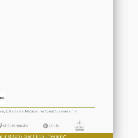
ca, Estado de México.
rectoria@uaemex.mx
nstituto científico Literario"