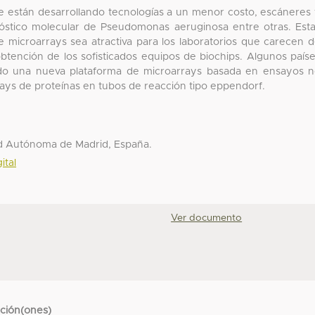
 están desarrollando tecnologías a un menor costo, escáneres
nóstico molecular de Pseudomonas aeruginosa entre otras. Est
e microarrays sea atractiva para los laboratorios que carecen 
btención de los sofisticados equipos de biochips. Algunos país
do una nueva plataforma de microarrays basada en ensayos 
rays de proteínas en tubos de reacción tipo eppendorf.
dad Autónoma de Madrid, España.
ital
Ver documento
cción(ones)