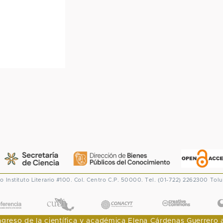
co
Instituto Literario #100. Col. Centro
C.P. 50000. Tel. (01-722) 2262300
Tolu
CONACYT
eso de la científica y académica Elena Cárdenas Guerrero al I