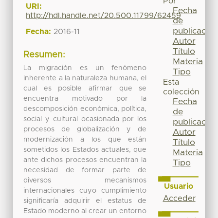
Por
URI:
Fecha
http://hdl.handle.net/20.500.11799/62459
de
publicación
Fecha:
2016-11
Autor
Título
Resumen:
Materia
La migración es un fenómeno
Tipo
inherente a la naturaleza humana, el
Esta
cual es posible afirmar que se
colección
encuentra motivado por la
Fecha
descomposición económica, política,
de
social y cultural ocasionada por los
publicación
procesos de globalización y de
Autor
modernización a los que están
Título
sometidos los Estados actuales, que
Materia
ante dichos procesos encuentran la
Tipo
necesidad de formar parte de
diversos mecanismos
Usuario
internacionales cuyo cumplimiento
Acceder
significaría adquirir el estatus de
Estado moderno al crear un entorno