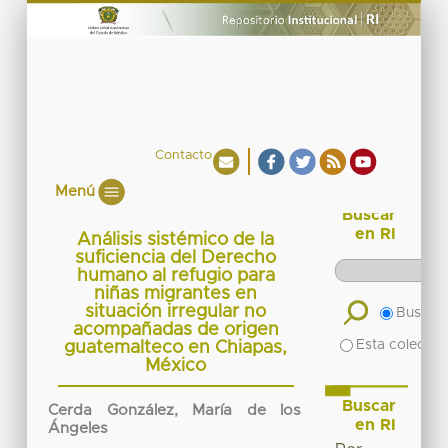
Contacto
Menú
Buscar
en RI
Análisis sistémico de la
suficiencia del Derecho
humano al refugio para
niñas migrantes en
situación irregular no
Buscar 
acompañadas de origen
Esta colecció
guatemalteco en Chiapas,
México
Buscar
Cerda González, María de los
en RI
Ángeles