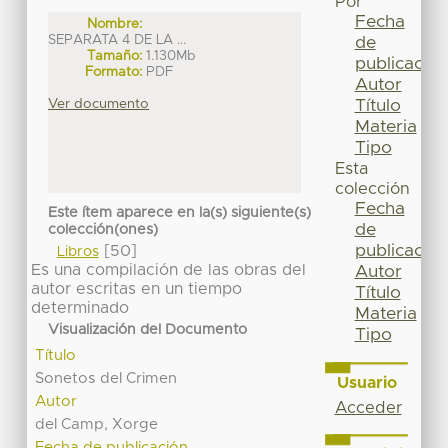
Por
Fecha
Nombre:
SEPARATA 4 DE LA ...
de
Tamaño:
1.130Mb
publicación
Formato:
PDF
Autor
Título
Ver documento
Materia
Tipo
Esta
colección
Fecha
Este ítem aparece en la(s) siguiente(s)
de
colección(ones)
publicación
[50]
Libros
Es una compilación de las obras del
Autor
autor escritas en un tiempo
Título
determinado
Materia
Visualización del Documento
Tipo
Título
Sonetos del Crimen
Usuario
Autor
Acceder
del Camp, Xorge
Fecha de publicación