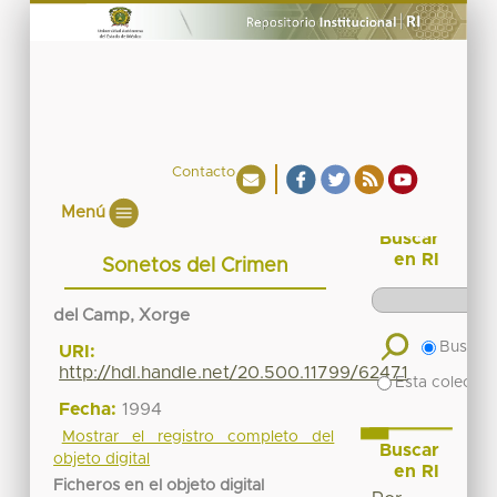
Contacto
Menú
Buscar
en RI
Sonetos del Crimen
del Camp, Xorge
Buscar 
URI:
http://hdl.handle.net/20.500.11799/62471
Esta colecció
Fecha:
1994
Mostrar el registro completo del
Buscar
objeto digital
en RI
Ficheros en el objeto digital