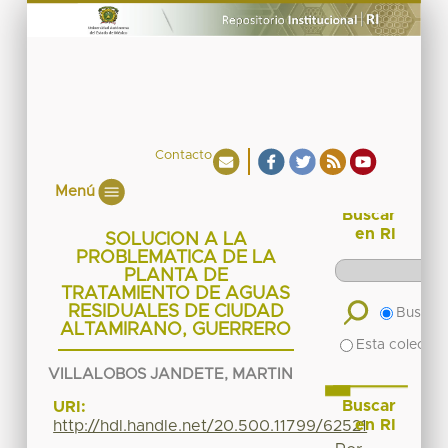
Contacto
Menú
Buscar
en RI
SOLUCION A LA
PROBLEMATICA DE LA
PLANTA DE
TRATAMIENTO DE AGUAS
RESIDUALES DE CIUDAD
Buscar 
ALTAMIRANO, GUERRERO
Esta colecció
VILLALOBOS JANDETE, MARTIN
Buscar
URI:
en RI
http://hdl.handle.net/20.500.11799/62521