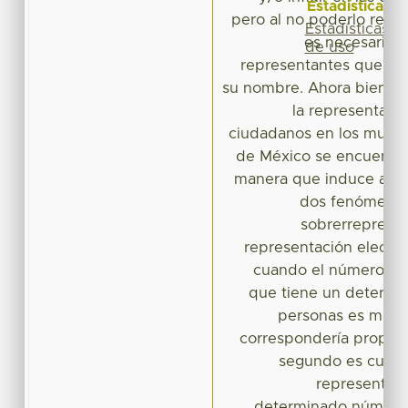
Estadísticas
pero al no poderlo reali
Estadísticas
es necesario 
de uso
representantes que lo 
su nombre. Ahora bien, 
la representació
ciudadanos en los munic
de México se encuentra
manera que induce a q
dos fenómenos 
sobrerrepresen
representación electora
cuando el número de
que tiene un determ
personas es mayor
correspondería proporc
segundo es cuan
representant
determinado número