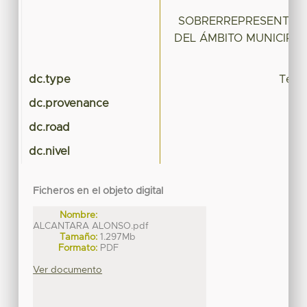
EQ
SOBRERREPRESENTACI
DEL ÁMBITO MUNICIPAL
dc.type
Tesis
dc.provenance
dc.road
dc.nivel
Ficheros en el objeto digital
Nombre:
ALCANTARA ALONSO.pdf
Tamaño:
1.297Mb
Formato:
PDF
Ver documento