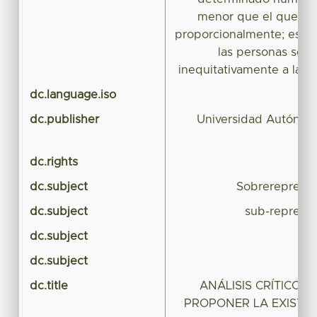
menor que el que les
proporcionalmente; es dec
las personas ser
inequitativamente a la h
dc.language.iso
dc.publisher
Universidad Autónom
dc.rights
dc.subject
Sobrerepresen
dc.subject
sub-represen
dc.subject
De
dc.subject
D
dc.title
ANÁLISIS CRÍTICO –
PROPONER LA EXISTEN