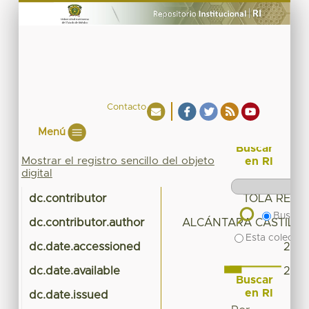
Contacto
Menú
Buscar
Mostrar el registro sencillo del objeto
en RI
digital
dc.contributor
TOLA REYE
Buscar 
dc.contributor.author
ALCÁNTARA CASTILLO
Esta colecció
dc.date.accessioned
2016
dc.date.available
2016
Buscar
en RI
dc.date.issued