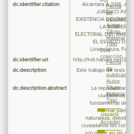
Por
dc.identifier.citation
Alcántara A,2016, AN
Fecha
JURÍDICO PAR
de
publicación
EXISTENCIA DE LÍMITES
Autor
LA SOBRERRE
Título
ELECTORAL DEL ÁMBITO
Materia
EL ESTADO DE MÉ
Tipo
Licenciatura, Fac
Esta
colección
dc.identifier.uri
http://hdl.handle.net/20
Fecha
de
dc.description
Este trabajo de tesis co
publicación
Autor
Título
dc.description.abstract
La representación 
Materia
ciudadanos es
Tipo
fundamental de la
formar parte 
Usuario
naturaleza, debido a
Acceder
ciudadanos les corre
y/o influir en las dec