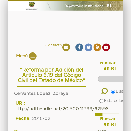
Contacto
Menú
Buscar
en RI
“Reforma por Adición del
Artículo 6.19 del Código
Civil del Estado de México"
Buscar 
Cervantes López, Zoraya
Esta colecció
URI:
http://hdl.handle.net/20.500.11799/62598
Fecha:
2016-02
Buscar
en RI