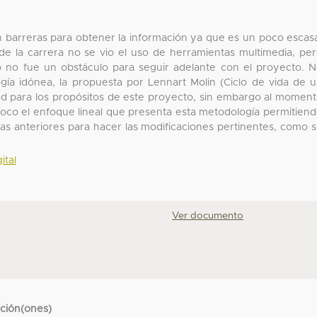
on barreras para obtener la información ya que es un poco escas
de la carrera no se vio el uso de herramientas multimedia, pe
o no fue un obstáculo para seguir adelante con el proyecto. 
ía idónea, la propuesta por Lennart Molin (Ciclo de vida de 
dad para los propósitos de este proyecto, sin embargo al momen
poco el enfoque lineal que presenta esta metodología permitien
las anteriores para hacer las modificaciones pertinentes, como 
ital
Ver documento
cción(ones)