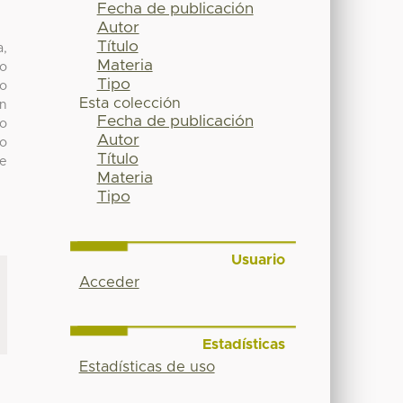
Fecha de publicación
Autor
Título
a,
Materia
ro
Tipo
No
Esta colección
un
Fecha de publicación
to
Autor
do
Título
se
Materia
Tipo
Usuario
Acceder
Estadísticas
Estadísticas de uso