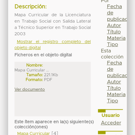
Por
Fecha
Descripción:
de
Mapa Curricular de la Licenciatura
publicación
en Trabajo Social con Salida Lateral
Autor
a Técnico Superior en Trabajo Social
Título
2003
Materia
Mostrar el registro completo del
Tipo
objeto digital
Esta
Ficheros en el objeto digital
colección
Fecha
Nombre:
de
Mapa Curricular ...
Tamaño:
221.1Kb
publicación
Formato:
PDF
Autor
Título
Ver documento
Materia
Tipo
Usuario
Este ítem aparece en la(s) siguiente(s)
Acceder
colección(ones)
[4]
Mapa Curricular