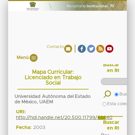
Contacto
Menú
Buscar
en RI
Mapa Curricular:
Licenciado en Trabajo
Social
Buscar 
Universidad Autónoma del Estado
de México, UAEM
Esta colecció
URI:
http://hdl.handle.net/20.500.11799/62640
Buscar
Fecha:
2003
en RI