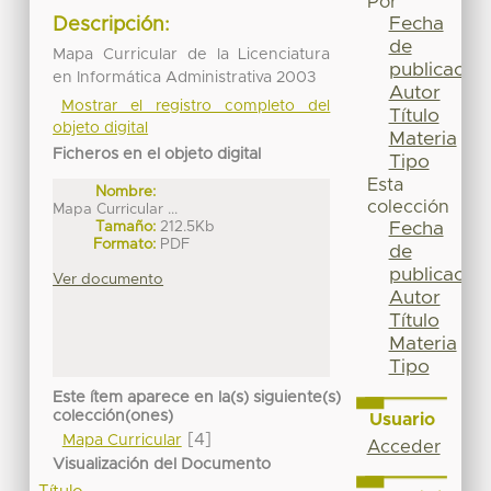
Por
Fecha
Descripción:
de
Mapa Curricular de la Licenciatura
publicación
en Informática Administrativa 2003
Autor
Mostrar el registro completo del
Título
objeto digital
Materia
Ficheros en el objeto digital
Tipo
Esta
Nombre:
colección
Mapa Curricular ...
Tamaño:
212.5Kb
Fecha
Formato:
PDF
de
publicación
Ver documento
Autor
Título
Materia
Tipo
Este ítem aparece en la(s) siguiente(s)
colección(ones)
Usuario
[4]
Mapa Curricular
Acceder
Visualización del Documento