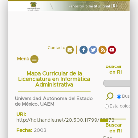
Contacto
Menú
Buscar
en RI
Mapa Curricular de la
Licenciatura en Informática
Administrativa
Buscar 
Universidad Autónoma del Estado
de México, UAEM
Esta colecció
URI:
http://hdl.handle.net/20.500.11799/62673
Buscar
Fecha:
2003
en RI