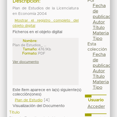
Por
Descripción:
Fecha
Plan de Estudios de la Licenciatura
de
en Economía 2004
publicación
Mostrar el registro completo del
Autor
objeto digital
Título
Ficheros en el objeto digital
Materia
Tipo
Nombre:
Esta
Plan de Estudios_ ...
colección
Tamaño:
476.1Kb
Formato:
PDF
Fecha
de
Ver documento
publicación
Autor
Título
Materia
Tipo
Este ítem aparece en la(s) siguiente(s)
colección(ones)
Usuario
[4]
Plan de Estudio
Visualización del Documento
Acceder
Título