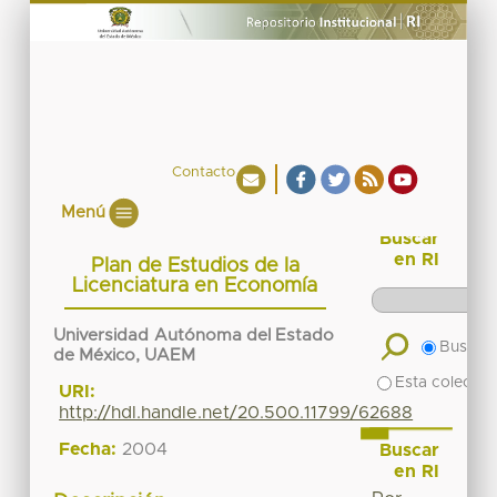
Contacto
Menú
Buscar
en RI
Plan de Estudios de la
Licenciatura en Economía
Universidad Autónoma del Estado
Buscar 
de México, UAEM
Esta colecció
URI:
http://hdl.handle.net/20.500.11799/62688
Fecha:
2004
Buscar
en RI