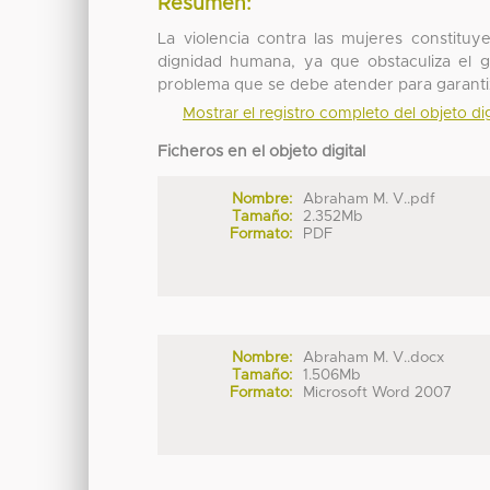
Resumen:
La violencia contra las mujeres constit
dignidad humana, ya que obstaculiza el 
problema que se debe atender para garantiz
Mostrar el registro completo del objeto dig
Ficheros en el objeto digital
Nombre:
Abraham M. V..pdf
Tamaño:
2.352Mb
Formato:
PDF
Nombre:
Abraham M. V..docx
Tamaño:
1.506Mb
Formato:
Microsoft Word 2007