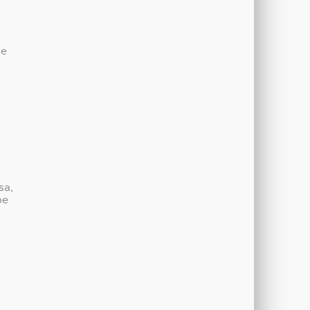
de
sa,
be