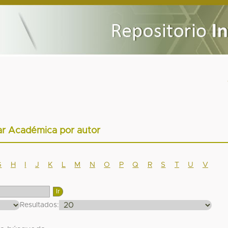
ar Académica por autor
G
H
I
J
K
L
M
N
O
P
Q
R
S
T
U
V
Resultados: