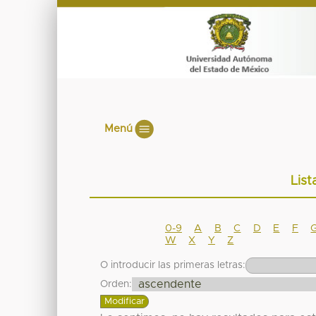
Menú
List
0-9
A
B
C
D
E
F
W
X
Y
Z
O introducir las primeras letras:
Orden: