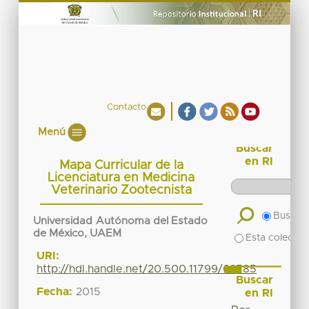
Contacto
Menú
Buscar
en RI
Mapa Curricular de la
Licenciatura en Medicina
Veterinario Zootecnista
Buscar 
Universidad Autónoma del Estado
de México, UAEM
Esta colecció
URI:
http://hdl.handle.net/20.500.11799/62785
Buscar
Fecha:
2015
en RI