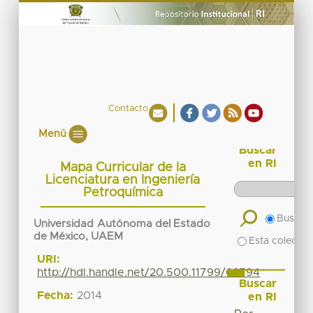
Contacto
Menú
Buscar
en RI
Mapa Curricular de la
Licenciatura en Ingeniería
Petroquímica
Buscar 
Universidad Autónoma del Estado
de México, UAEM
Esta colecció
URI:
http://hdl.handle.net/20.500.11799/62794
Buscar
Fecha:
2014
en RI