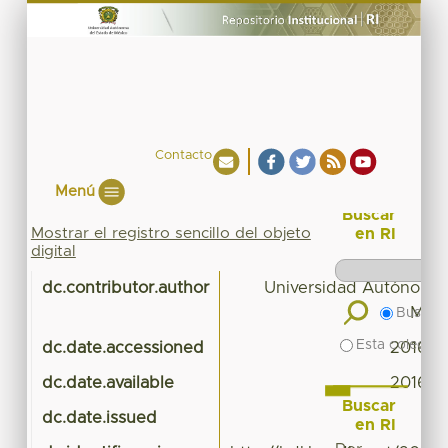
Contacto
Menú
Buscar
Mostrar el registro sencillo del objeto
en RI
digital
dc.contributor.author
Universidad Autónoma 
Méxi
Buscar 
Esta colecció
dc.date.accessioned
2016-1
dc.date.available
2016-1
Buscar
dc.date.issued
en RI