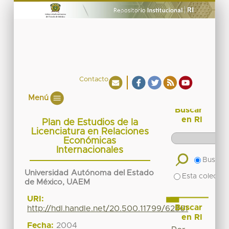
Contacto
Menú
Buscar
en RI
Plan de Estudios de la
Licenciatura en Relaciones
Económicas
Internacionales
Buscar 
Universidad Autónoma del Estado
Esta colecció
de México, UAEM
URI:
Buscar
http://hdl.handle.net/20.500.11799/62861
en RI
Fecha:
2004