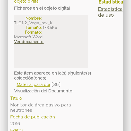
objeto digital
Estadísticas
Ficheros en el objeto digital
Estadísticas
de uso
Nombre:
TLO1-2_Vega_rev_K ...
Tamaño:
178.5Kb
Formato:
Microsoft Word
Ver documento
Este ítem aparece en la(s) siguiente(s)
colección(ones)
[36]
Material para doi
Visualización del Documento
Título
Monitor de área pasivo para
neutrones
Fecha de publicación
2016
Editor