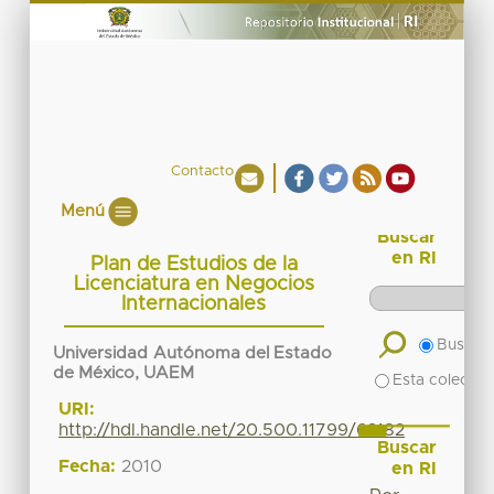
Contacto
Menú
Buscar
en RI
Plan de Estudios de la
Licenciatura en Negocios
Internacionales
Buscar 
Universidad Autónoma del Estado
de México, UAEM
Esta colecció
URI:
http://hdl.handle.net/20.500.11799/63182
Buscar
Fecha:
2010
en RI