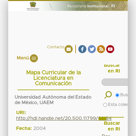
Contacto
Menú
Buscar
en RI
Mapa Curricular de la
Licenciatura en
Comunicación
Buscar 
Universidad Autónoma del Estado
de México, UAEM
Esta colecció
URI:
http://hdl.handle.net/20.500.11799/63184
Buscar
Fecha:
2004
en RI