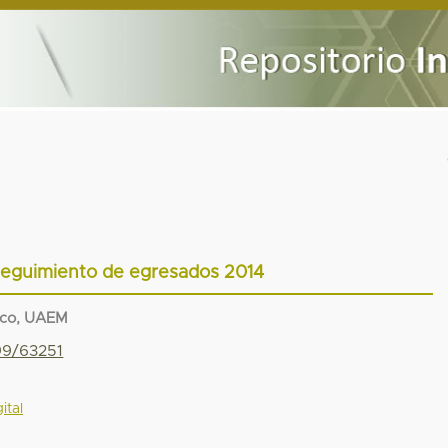
seguimiento de egresados 2014
ico, UAEM
799/63251
ital