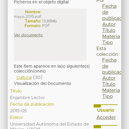
Por
Ficheros en el objeto digital
Fecha
de
Nombre:
mayo 2015.pdf
publicación
Tamaño:
13.88Mb
Autor
Formato:
PDF
Título
Ver documento
Materia
Tipo
Esta
colección
Fecha
de
Este ítem aparece en la(s) siguiente(s)
colección(ones)
publicación
[30]
Cultural
Autor
Visualización del Documento
Título
Materia
Título
Tipo
Enjambre Lector
Fecha de publicación
Usuario
2015-05
Acceder
Editor
Universidad Autónoma del Estado de