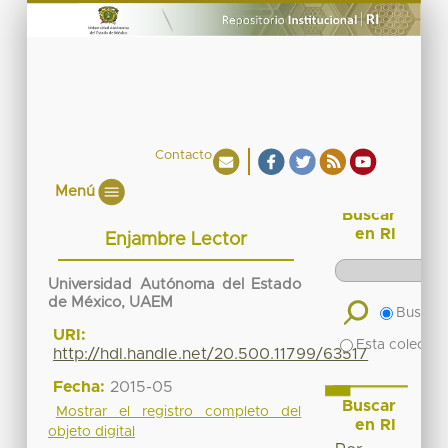
Contacto
Menú
Buscar
en RI
Enjambre Lector
Universidad Autónoma del Estado
de México, UAEM
Buscar 
URI:
Esta colecció
http://hdl.handle.net/20.500.11799/63517
Fecha:
2015-05
Buscar
Mostrar el registro completo del
en RI
objeto digital