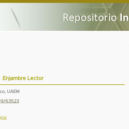
Enjambre Lector
ico, UAEM
799/63523
ital