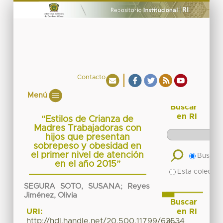
Contacto
Menú
Buscar
en RI
“Estilos de Crianza de
Madres Trabajadoras con
hijos que presentan
sobrepeso y obesidad en
el primer nivel de atención
Buscar 
en el año 2015”
Esta colecció
SEGURA SOTO, SUSANA
;
Reyes
Jiménez, Olivia
Buscar
en RI
URI:
http://hdl.handle.net/20.500.11799/63534