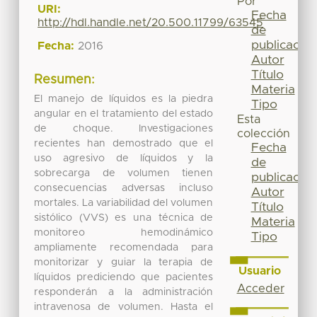
Por
URI:
Fecha
http://hdl.handle.net/20.500.11799/63545
de
publicación
Fecha:
2016
Autor
Título
Resumen:
Materia
El manejo de líquidos es la piedra
Tipo
angular en el tratamiento del estado
Esta
de choque. Investigaciones
colección
recientes han demostrado que el
Fecha
uso agresivo de líquidos y la
de
sobrecarga de volumen tienen
publicación
consecuencias adversas incluso
Autor
mortales. La variabilidad del volumen
Título
sistólico (VVS) es una técnica de
Materia
monitoreo hemodinámico
Tipo
ampliamente recomendada para
monitorizar y guiar la terapia de
Usuario
líquidos prediciendo que pacientes
Acceder
responderán a la administración
intravenosa de volumen. Hasta el