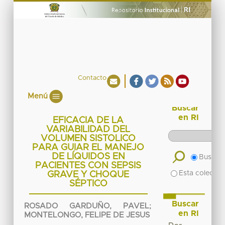
Contacto
Menú
Buscar
en RI
EFICACIA DE LA
VARIABILIDAD DEL
VOLUMEN SISTOLICO
PARA GUIAR EL MANEJO
DE LÍQUIDOS EN
Buscar 
PACIENTES CON SEPSIS
Esta colecció
GRAVE Y CHOQUE
SÉPTICO
Buscar
ROSADO GARDUÑO, PAVEL
;
en RI
MONTELONGO, FELIPE DE JESUS