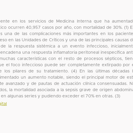
ente en los servicios de Medicina Interna que ha aumenta
xico ocurren 40,957 casos por año, con mortalidad de 30%. (1) 
es una de las complicaciones más importantes en los pacient
eso en las Unidades de Críticos y una de las principales causas 
de la respuesta sistémica a un evento infeccioso, inicialmen
sencadena una respuesta inflamatoria peritoneal inespecífica an
muchas características con el resto de procesos sépticos, tie
ue el foco infeccioso puede ser completamente extirpado por 
e los pilares de su tratamiento. (4) En las últimas décadas 
imentado un aumento notable, siendo el principal motor de es
rte avanzado y de pautas de actuación clínica consensuadas. 
dos, la mortalidad asociada a la sepsis grave de origen abdomin
 en algunas series y pudiendo exceder el 70% en otras. (3)
ital