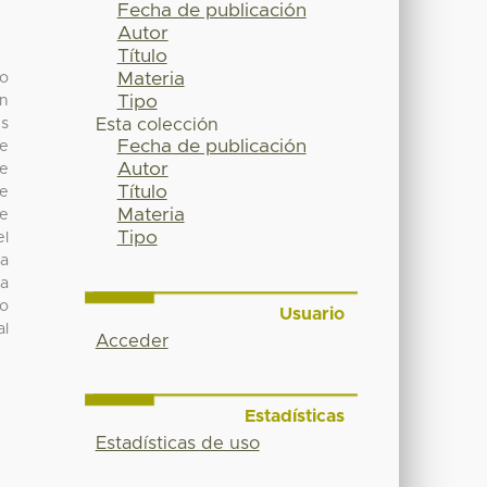
Fecha de publicación
Autor
Título
Materia
do
Tipo
En
es
Esta colección
Fecha de publicación
de
Autor
te
Título
te
Materia
ne
Tipo
el
la
ta
No
Usuario
al
Acceder
Estadísticas
Estadísticas de uso