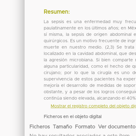
Resumen:
La sepsis es una enfermedad muy frecu
paulatinamente en los últimos años; en Mé
sí misma, la sepsis de origen abdominal 
quirúrgicos. Es un motivo frecuente de ingr
muerte en nuestro medio. (2,3) Se trata 
localizado en la cavidad abdominal, que de
la agresión microbiana. Si bien comparte 
alguna particularidad, como el hecho de q
cirujano; por lo que la cirugía es uno d
supervivencia de estos pacientes ha exper
mejoría el desarrollo de medidas de sopo
obstante, y a pesar de los logros consegui
continúa siendo elevada, alcanzando el 40%
Mostrar el registro completo del objeto dig
Ficheros en el objeto digital
Ficheros
Tamaño
Formato
Ver documento
No hay resultados asociados a este ítem.