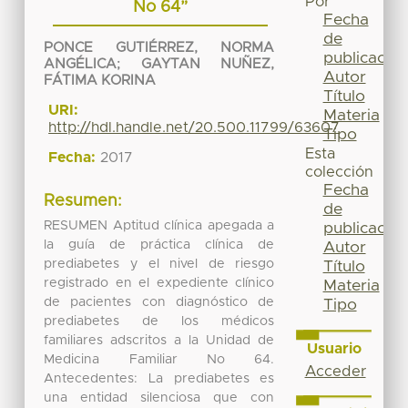
Por
No 64”
Fecha
de
PONCE GUTIÉRREZ, NORMA
publicación
ANGÉLICA
;
GAYTAN NUÑEZ,
Autor
FÁTIMA KORINA
Título
URI:
Materia
http://hdl.handle.net/20.500.11799/63607
Tipo
Esta
Fecha:
2017
colección
Fecha
Resumen:
de
RESUMEN Aptitud clínica apegada a
publicación
la guía de práctica clínica de
Autor
prediabetes y el nivel de riesgo
Título
registrado en el expediente clínico
Materia
de pacientes con diagnóstico de
Tipo
prediabetes de los médicos
familiares adscritos a la Unidad de
Usuario
Medicina Familiar No 64.
Acceder
Antecedentes: La prediabetes es
una entidad silenciosa que con