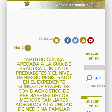
Contacto
Menú
Buscar
en RI
“APTITUD CLÍNICA
APEGADA A LA GUÍA DE
PRÁCTICA CLÍNICA DE
PREDIABETES Y EL NIVEL
DE RIESGO REGISTRADO
Buscar 
EN EL EXPEDIENTE
Esta colecció
CLÍNICO DE PACIENTES
CON DIAGNÓSTICO DE
PREDIABETES DE LOS
MÉDICOS FAMILIARES
Buscar
ADSCRITOS A LA UNIDAD
en RI
DE MEDICINA FAMILIAR