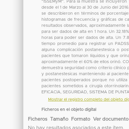
“ISSEMyM”. Para la muestra se incluyeron t
desde el 1 de Marzo al 30 de Junio del 20
se describieron en términos de porcentaje
histogramas de frecuencia y gráficas de 
resultados observados, aproximadamente la
para ser dados de alta en 1 hora. Un 32.18%
horas para poder ser dados de alta. Un 7.8
tiempo promedio para registrar un PADSS
alguna complicación postanestesica o pos
pacientes que tomaron líquidos y que orina
aproximadamente el 60% de ellos orinó. C
demuestra seguridad como criterio clínico p
y postanestesicas manteniendo al paciente
pacientes postoperados porque no utiliza c
pacientes sometidos a cirugía otorrinola
EFICACIA, SEGURIDAD, SISTEMA DE PUNT
Mostrar el registro completo del objeto dig
Ficheros en el objeto digital
Ficheros
Tamaño
Formato
Ver documento
No hay resultados asociados a este ítem.