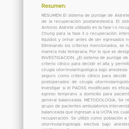
Resumen:
RESUMEN El sistema de puntaje de Aldrete 
de la recuperación postanestesica. El si
Antonio Aldrete utilizado en la fase I o re
Chung para la fase II o recuperación inte
líquidos y orinar antes de ser egresados n
Eliminando los criterios mencionados, se 
manera más temprana. Por lo que se desig
INVESTIGACION. ¿El sistema de puntaje de 
criterio clínico para decidir el alta y per
cirugía otorrinolaringológica bajo anestes
seguro como criterio clínico para decidir
postoperados de cirugía otorrinolaringo
Investigar si el PADSS modificado es eficaz
egreso temprano a domicilio para paciente
general balanceada. METODOLOGIA. Se real
grupo de pacientes ambulatorios intervenido
balanceada que ingresan a la UCPA los cuale
recuperación. Se utilizó como población a
otorrinolaringología electiva bajo anes