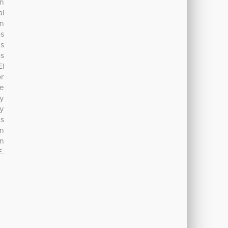
ón
al
on
os
es
os
El
or
de
 y
 y
as
en
en
E.