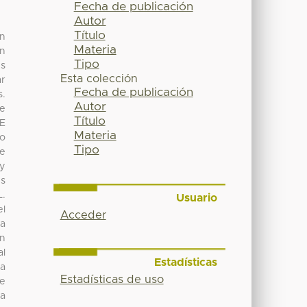
Fecha de publicación
Autor
Título
ón
Materia
an
Tipo
es
Esta colección
ar
Fecha de publicación
s.
Autor
de
Título
DE
Materia
mo
Tipo
de
 y
es
L.
Usuario
el
Acceder
ia
un
al
Estadísticas
la
Estadísticas de uso
de
la