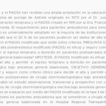
y el PADSS han recibido una amplia aceptación en la valoraci
stema de puntaje de Aldrete originado en 1970 por el Dr. Ju
cuperación temprana y el PADSS creado en 1991 por la Dra. Franc
rmedia. El requerimiento para pacientes ambulatorios para tom
o es universalmente adoptado en la mayoría de las institucione
halló que el 20 % de los pacientes pudieron ser dados de alta 
nó el PADSS modificado que omite estos criterios. PREGUNTA 
alta postanestesica modificado (PADSS) es eficaz y seguro co
mitir el egreso temprano a domicilio en pacientes postoperados 
ia general balanceada? HIPOTESIS. El PADSS modificado es eficaz
 el alta y permitir el egreso temprano a domicilio en pacient
lógica bajo anestesia general balanceada. OBJETIVO GENERA
 y seguro como criterio clínico para decidir el alta y permitir 
s postoperados de cirugía otorrinolaringológica bajo anestes
izó un estudio observacional, transversal y prospectivo con 
s de cirugía otorrinolaringológica electiva bajo anestesia gener
s se evaluaron por medio del PADSS modificado en la fase II de 
 todos los pacientes ambulatorios que se sometieron a cirugía 
tesia general balanceada en el Hospital Regional Tlalnepant