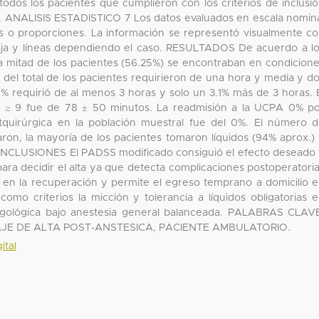
odos los pacientes que cumplieron con los criterios de inclusi
16. ANALISIS ESTADISTICO 7 Los datos evaluados en escala nomin
s o proporciones. La información se representó visualmente c
caja y líneas dependiendo el caso. RESULTADOS De acuerdo a l
 mitad de los pacientes (56.25%) se encontraban en condicion
 del total de los pacientes requirieron de una hora y media y d
% requirió de al menos 3 horas y solo un 3.1% más de 3 horas. 
 ≥ 9 fue de 78 ± 50 minutos. La readmisión a la UCPA 0% p
tquirúrgica en la población muestral fue del 0%. El número 
ron, la mayoría de los pacientes tomaron líquidos (94% aprox.)
ONCLUSIONES El PADSS modificado consiguió el efecto deseado
ara decidir el alta ya que detecta complicaciones postoperatori
 en la recuperación y permite el egreso temprano a domicilio 
omo criterios la micción y tolerancia a líquidos obligatorias 
ringológica bajo anestesia general balanceada. PALABRAS CLAV
AJE DE ALTA POST-ANSTESICA, PACIENTE AMBULATORIO.
ital