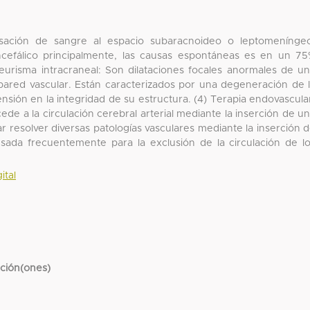
asación de sangre al espacio subaracnoideo o leptomenínge
efálico principalmente, las causas espontáneas es en un 7
neurisma intracraneal: Son dilataciones focales anormales de u
 pared vascular. Están caracterizados por una degeneración de 
nsión en la integridad de su estructura. (4) Terapia endovascula
ede a la circulación cerebral arterial mediante la inserción de u
zar resolver diversas patologías vasculares mediante la inserción 
sada frecuentemente para la exclusión de la circulación de l
ital
cción(ones)