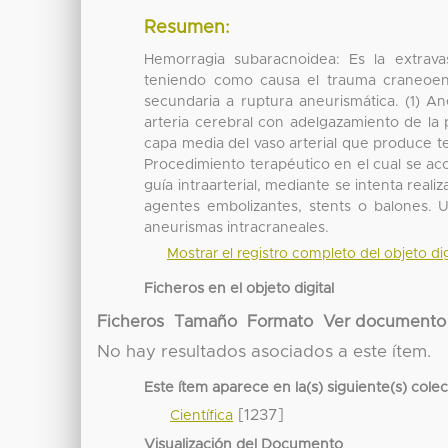
Resumen:
Hemorragia subaracnoidea: Es la extrav
teniendo como causa el trauma craneoenc
secundaria a ruptura aneurismática. (1) A
arteria cerebral con adelgazamiento de la
capa media del vaso arterial que produce te
Procedimiento terapéutico en el cual se acc
guía intraarterial, mediante se intenta reali
agentes embolizantes, stents o balones. U
aneurismas intracraneales.
Mostrar el registro completo del objeto dig
Ficheros en el objeto digital
Ficheros
Tamaño
Formato
Ver documento
No hay resultados asociados a este ítem.
Este ítem aparece en la(s) siguiente(s) cole
[1237]
Científica
Visualización del Documento