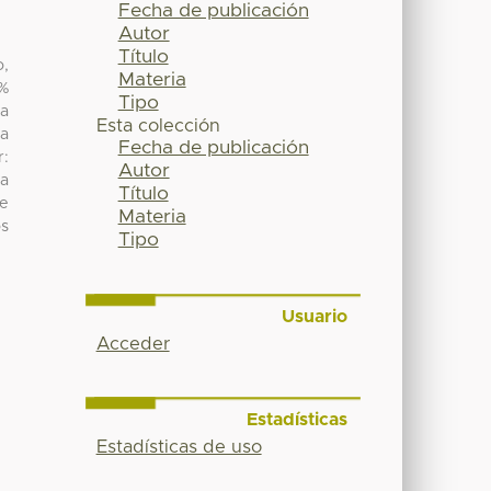
Fecha de publicación
Autor
Título
o,
Materia
5%
Tipo
na
Esta colección
la
Fecha de publicación
r:
Autor
na
Título
de
Materia
os
Tipo
Usuario
Acceder
Estadísticas
Estadísticas de uso