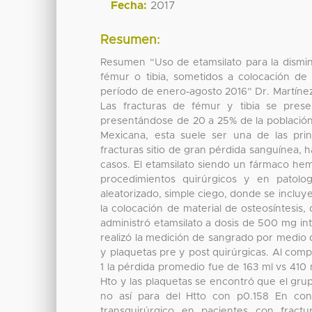
Fecha:
2017
Resumen:
Resumen “Uso de etamsilato para la dismin
fémur o tibia, sometidos a colocación de 
período de enero-agosto 2016” Dr. Martínez
Las fracturas de fémur y tibia se pres
presentándose de 20 a 25% de la población 
Mexicana, esta suele ser una de las pri
fracturas sitio de gran pérdida sanguínea,
casos. El etamsilato siendo un fármaco he
procedimientos quirúrgicos y en patolog
aleatorizado, simple ciego, donde se incluy
la colocación de material de osteosíntesis,
administró etamsilato a dosis de 500 mg i
realizó la medición de sangrado por medio 
y plaquetas pre y post quirúrgicas. Al co
1 la pérdida promedio fue de 163 ml vs 410 
Hto y las plaquetas se encontró que el gru
no así para del Htto con p0.158 En conc
transquirúrgico en pacientes con fract