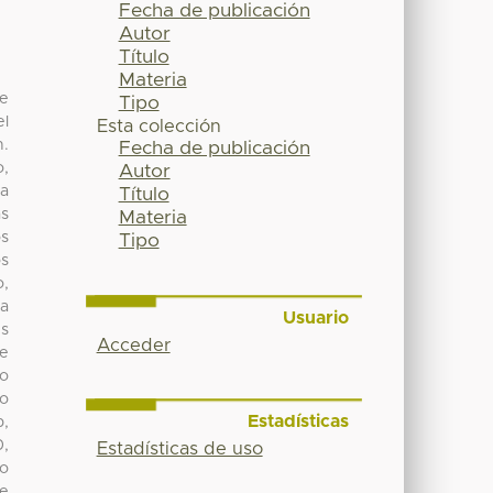
Fecha de publicación
Autor
Título
Materia
de
Tipo
el
Esta colección
n.
Fecha de publicación
o,
Autor
ja
Título
as
Materia
os
Tipo
os
o,
ra
Usuario
es
Acceder
se
to
po
Estadísticas
b,
0,
Estadísticas de uso
do
de