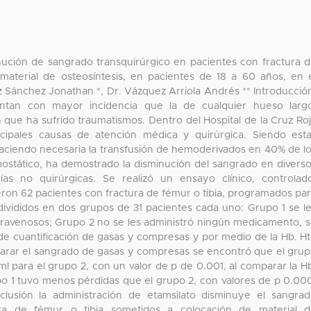
ución de sangrado transquirúrgico en pacientes con fractura 
material de osteosíntesis, en pacientes de 18 a 60 años, en 
 Sánchez Jonathan *, Dr. Vázquez Arriola Andrés ** Introducció
entan con mayor incidencia que la de cualquier hueso larg
que ha sufrido traumatismos. Dentro del Hospital de la Cruz Ro
ncipales causas de atención médica y quirúrgica. Siendo est
 haciendo necesaria la transfusión de hemoderivados en 40% de l
mostático, ha demostrado la disminución del sangrado en divers
ías no quirúrgicas. Se realizó un ensayo clínico, controlad
eron 62 pacientes con fractura de fémur o tibia, programados pa
 divididos en dos grupos de 31 pacientes cada uno: Grupo 1 se l
ntravenosos; Grupo 2 no se les administró ningún medicamento, 
de cuantificación de gasas y compresas y por medio de la Hb. H
mparar el sangrado de gasas y compresas se encontró que el gru
ml para el grupo 2, con un valor de p de 0.001, al comparar la H
po 1 tuvo menos pérdidas que el grupo 2, con valores de p 0.00
lusión la administración de etamsilato disminuye el sangra
ura de fémur o tibia sometidos a colocación de material 