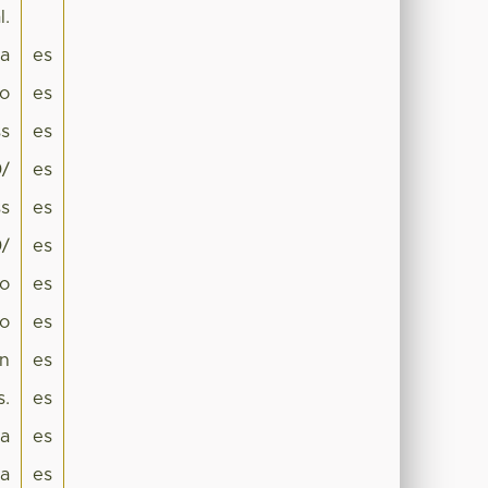
l.
pa
es
co
es
s
es
0/
es
s
es
0/
es
io
es
to
es
ón
es
s.
es
ra
es
a
es