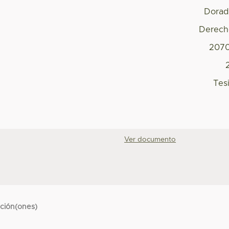
Dorad
Derech
2070
Tes
Ver documento
cción(ones)