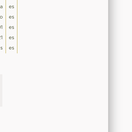
a
es
o
es
1
es
21
es
is
es