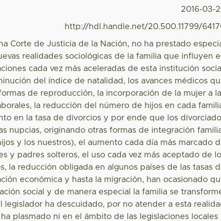
2016-03-
http://hdl.handle.net/20.500.11799/641
a Corte de Justicia de la Nación, no ha prestado especi
uevas realidades sociológicas de la familia que influyen 
aciones cada vez más aceleradas de esta institución socia
inución del índice de natalidad, los avances médicos q
formas de reproducción, la incorporación de la mujer a l
aborales, la reducción del número de hijos en cada famili
nto en la tasa de divorcios y por ende que los divorciad
s nupcias, originando otras formas de integración famili
 hijos y los nuestros), el aumento cada día más marcado 
s y padres solteros, el uso cada vez más aceptado de l
s, la reducción obligada en algunos países de las tasas 
tuación económica y hasta la migración, han ocasionado q
zación social y de manera especial la familia se transform
 legislador ha descuidado, por no atender a esta realid
 ha plasmado ni en el ámbito de las legislaciones locales