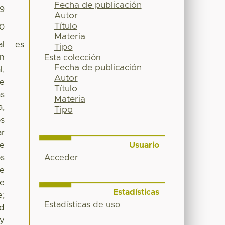
Fecha de publicación
29
Autor
Título
70
Materia
al
es
Tipo
en
Esta colección
Fecha de publicación
l,
Autor
ue
Título
as
Materia
a,
Tipo
os
ar
Usuario
de
Acceder
os
de
ue
Estadísticas
e;
Estadísticas de uso
ad
 y