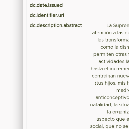
dc.date.issued
dc.identifier.uri
dc.description.abstract
La Suprem
atención a las n
las transform
como la dism
permiten otras 
actividades l
hasta el increme
contraigan nueva
(tus hijos, mis
madre
anticonceptivo
natalidad, la si
la organi
aspecto que el
social, que no se