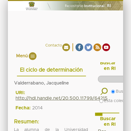
Contacto
Menú
Buscar
en RI
El ciclo de determinación
Valderrabano, Jacqueline
Buscar 
URI:
http://hdl.handle.net/20.500.11799/64215
Esta colecció
Fecha:
2014
Buscar
Resumen:
en RI
La alumna de la Universidad