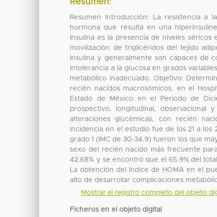
Resumen:
Resumen Introducción: La resistencia a l
hormona que resulta en una hiperinsuline
Insulina es la presencia de niveles séricos
movilización de triglicéridos del tejido a
insulina y generalmente son capaces de con
intolerancia a la glucosa en grados variabl
metabólico inadecuado. Objetivo: Determin
recién nacidos macrosómicos, en el Hospita
Estado de México en el Periodo de Dici
prospectivo, longitudinal, observacional
alteraciones glucémicas, con recién na
incidencia en el estudio fue de los 21 a l
grado 1 (IMC de 30-34.9) fueron los que may
sexo del recién nacido más frecuente para 
42.68% y se encontró que el 65.9% del total
La obtención del índice de HOMA en el puerp
alto de desarrollar complicaciones metaból
Mostrar el registro completo del objeto dig
Ficheros en el objeto digital