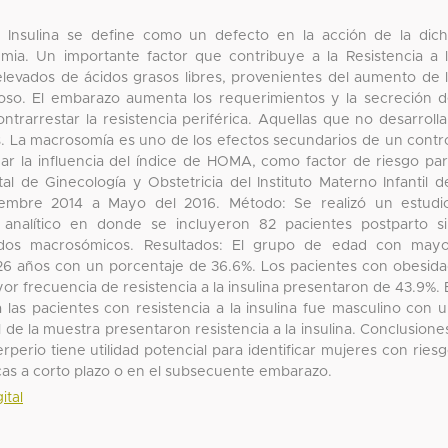
a Insulina se define como un defecto en la acción de la dic
mia. Un importante factor que contribuye a la Resistencia a 
 elevados de ácidos grasos libres, provenientes del aumento de 
diposo. El embarazo aumenta los requerimientos y la secreción 
trarrestar la resistencia periférica. Aquellas que no desarroll
es. La macrosomía es uno de los efectos secundarios de un contr
ar la influencia del índice de HOMA, como factor de riesgo pa
l de Ginecología y Obstetricia del Instituto Materno Infantil d
embre 2014 a Mayo del 2016. Método: Se realizó un estudi
 y analítico en donde se incluyeron 82 pacientes postparto s
cidos macrosómicos. Resultados: El grupo de edad con may
os 26 años con un porcentaje de 36.6%. Los pacientes con obesid
or frecuencia de resistencia a la insulina presentaron de 43.9%. 
las pacientes con resistencia a la insulina fue masculino con 
 de la muestra presentaron resistencia a la insulina. Conclusione
erio tiene utilidad potencial para identificar mujeres con ries
icas a corto plazo o en el subsecuente embarazo.
ital