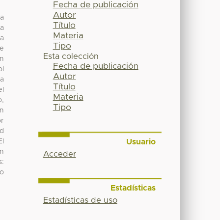
Fecha de publicación
Autor
ha
Título
la
Materia
la
Tipo
de
Esta colección
an
Fecha de publicación
ol
Autor
ra
Título
el
Materia
o,
Tipo
in
or
ad
Usuario
El
un
Acceder
s:
go
Estadísticas
Estadísticas de uso