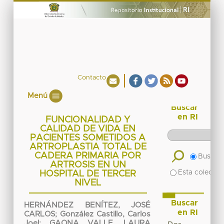
Contacto
Menú
Buscar
en RI
FUNCIONALIDAD Y
CALIDAD DE VIDA EN
PACIENTES SOMETIDOS A
ARTROPLASTIA TOTAL DE
CADERA PRIMARIA POR
Buscar 
ARTROSIS EN UN
Esta colecció
HOSPITAL DE TERCER
NIVEL
Buscar
HERNÁNDEZ BENÍTEZ, JOSÉ
en RI
CARLOS
;
González Castillo, Carlos
Joel
;
GAONA VALLE, LAURA