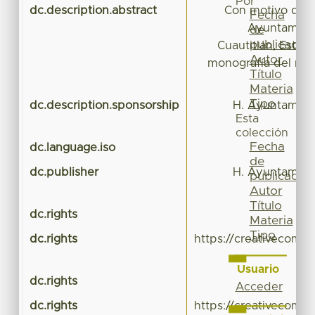
Por
dc.description.abstract
Con motivo del fi
Fecha
Ayuntamient
de
publicación
Cuautitlán, Estad
Autor
monografía del muni
Título
Materia
Tipo
dc.description.sponsorship
H. Ayuntamient
Esta
colección
Fecha
dc.language.iso
de
dc.publisher
H. Ayuntamient
publicación
Autor
Título
dc.rights
Materia
Tipo
dc.rights
https://creativecomm
Usuario
dc.rights
Acceder
dc.rights
https://creativecomm