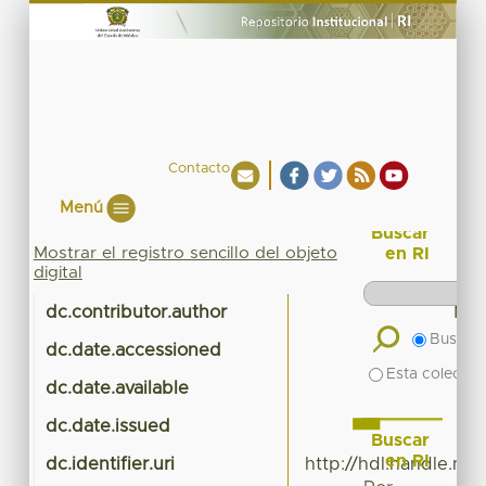
Contacto
Menú
Buscar
Mostrar el registro sencillo del objeto
en RI
digital
dc.contributor.author
Men
Buscar 
dc.date.accessioned
2
Esta colecció
dc.date.available
2
dc.date.issued
Buscar
en RI
dc.identifier.uri
http://hdl.handle.ne