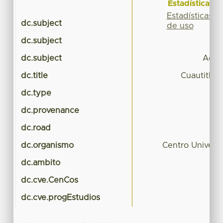
Estadísticas
Estadísticas
dc.subject
de uso
dc.subject
dc.subject
Admi
dc.title
Cuautitlán 
dc.type
dc.provenance
dc.road
dc.organismo
Centro Univers
dc.ambito
dc.cve.CenCos
dc.cve.progEstudios