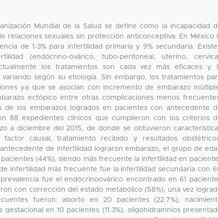
ganización Mundial de la Salud se define como la incapacidad 
 relaciones sexuales sin protección anticonceptiva. En México 
encia de 1-3% para infertilidad primaria y 9% secundaria. Exist
tilidad (endócrino-ovárico, tubo-peritoneal, uterino, cervica
Actualmente los tratamientos son cada vez más eficaces y 
 variando según su etiología. Sin embargo, los tratamientos pa
aciones ya que se asocian con incremento de embarazo múltipl
mbarazo ectópico entre otras complicaciones menos frecuente
icos de los embarazos logrados en pacientes con antecedente 
aron 88 expedientes clínicos que cumplieron con los criterios 
o a diciembre del 2015, de donde se obtuvieron característic
d, factor causal, tratamiento recibido y resultados obstétrico
antecedente de infertilidad lograron embarazo, el grupo de ed
pacientes (44%), siendo más frecuente la infertilidad en pacient
de infertilidad más frecuente fue la infertilidad secundaria con 
r prevalencia fue el endócrinoovárico encontrado en 61 pacient
aron con corrección del estado metabólico (58%), una vez logra
ecuentes fueron: aborto en 20 pacientes (22.7%), nacimien
s gestacional en 10 pacientes (11.3%), oligohidramnios presenta