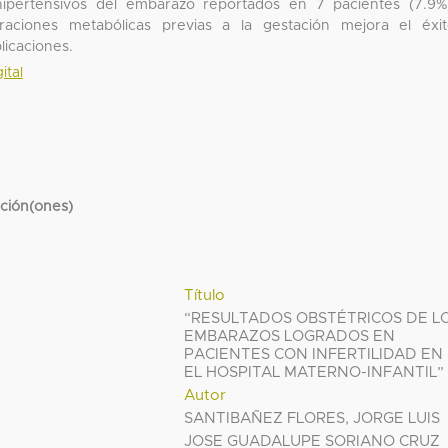
 hipertensivos del embarazo reportados en 7 pacientes (7.9%
eraciones metabólicas previas a la gestación mejora el éxi
licaciones.
ital
cción(ones)
Título
“RESULTADOS OBSTÉTRICOS DE L
EMBARAZOS LOGRADOS EN
PACIENTES CON INFERTILIDAD EN
EL HOSPITAL MATERNO-INFANTIL”
Autor
SANTIBAÑEZ FLORES, JORGE LUIS
JOSE GUADALUPE SORIANO CRUZ