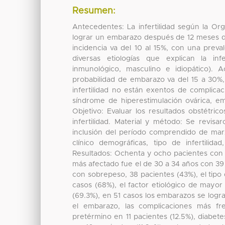
Resumen:
Antecedentes: La infertilidad según la Or
lograr un embarazo después de 12 meses de
incidencia va del 10 al 15%, con una preval
diversas etiologías que explican la infer
inmunológico, masculino e idiopático). 
probabilidad de embarazo va del 15 a 30%,
infertilidad no están exentos de complic
síndrome de hiperestimulación ovárica, e
Objetivo: Evaluar los resultados obstétr
infertilidad. Material y método: Se revis
inclusión del período comprendido de marz
clínico demográficas, tipo de infertilida
Resultados: Ochenta y ocho pacientes con 
más afectado fue el de 30 a 34 años con 39 
con sobrepeso, 38 pacientes (43%), el tipo 
casos (68%), el factor etiológico de mayo
(69.3%), en 51 casos los embarazos se logr
el embarazo, las complicaciones más fr
pretérmino en 11 pacientes (12.5%), diabete