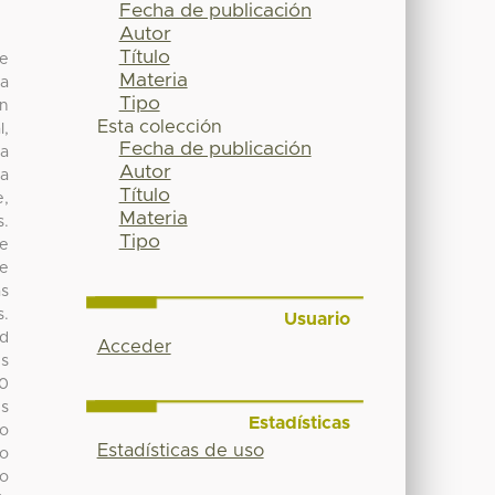
Fecha de publicación
Autor
Título
de
Materia
la
Tipo
en
Esta colección
l,
Fecha de publicación
la
Autor
ra
Título
e,
Materia
s.
Tipo
de
de
as
s.
Usuario
ad
Acceder
es
60
es
Estadísticas
do
Estadísticas de uso
to
do