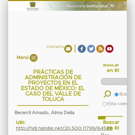
Contacto
Menú
Buscar
en RI
PRÁCTICAS DE
ADMINISTRACIÓN DE
PROYECTOS EN EL
ESTADO DE MÉXICO: EL
CASO DEL VALLE DE
Buscar 
TOLUCA
Esta colecció
Becerril Amado, Alma Delia
Buscar
URI:
en RI
http://hdl.handle.net/20.500.11799/64568