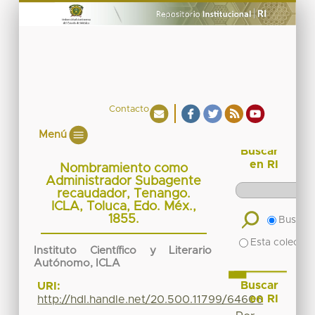
Contacto
Menú
Buscar
en RI
Nombramiento como
Administrador Subagente
recaudador, Tenango.
ICLA, Toluca, Edo. Méx.,
1855.
Buscar 
Esta colecció
Instituto Científico y Literario
Autónomo, ICLA
Buscar
URI:
en RI
http://hdl.handle.net/20.500.11799/64606