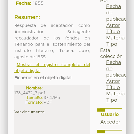
Por
Fecha:
1855
Fecha
de
Resumen:
publicación
Autor
Respuesta de aceptación como
Título
Administrador Subagente
Materia
recaudador de los fondos en
Tipo
Tenango para el sostenimiento del
Esta
Instituto Literario, Toluca. Julio,
colección
agosto de 1855.
Fecha
Mostrar el registro completo del
de
objeto digital
publicación
Ficheros en el objeto digital
Autor
Título
Nombre:
178_4472_7.pdf
Materia
Tamaño:
37.47Mb
Tipo
Formato:
PDF
Ver documento
Usuario
Acceder