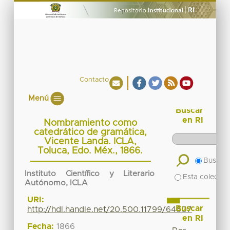
Contacto
Menú
Buscar
en RI
Nombramiento como
catedrático de gramática,
Vicente Landa. ICLA,
Toluca, Edo. Méx., 1866.
Buscar 
Instituto Científico y Literario
Esta colecció
Autónomo, ICLA
URI:
Buscar
http://hdl.handle.net/20.500.11799/64607
en RI
Fecha:
1866